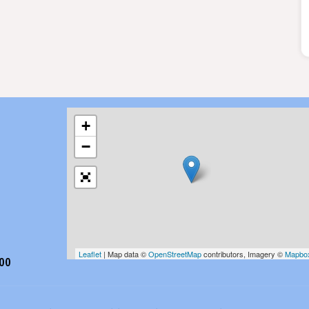
+
−
Leaflet
| Map data ©
OpenStreetMap
contributors, Imagery ©
Mapbo
h00