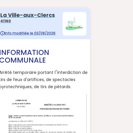
ains à
 la commune de La Ville
nformations.